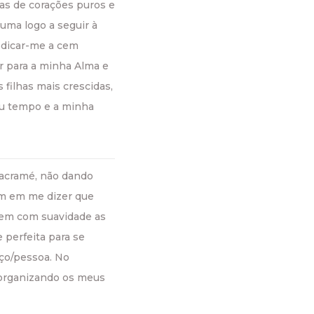
as de corações puros e
uma logo a seguir à
edicar-me a cem
r para a minha Alma e
 filhas mais crescidas,
u tempo e a minha
acramé, não dando
am em me dizer que
tem com suavidade as
 perfeita para se
ço/pessoa. No
 organizando os meus