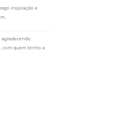
rago inspiração e
um.
e agradecendo,
s, com quem tenho a