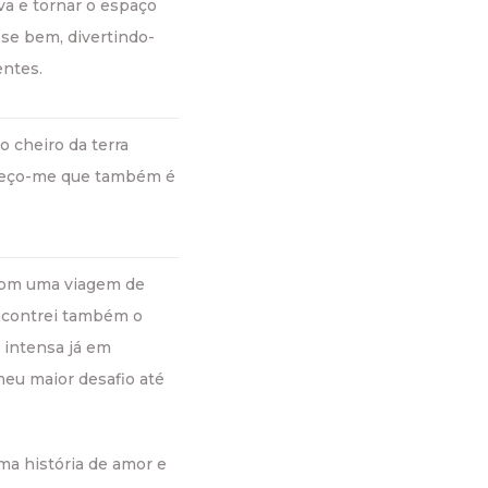
a e tornar o espaço
se bem, divertindo-
entes.
o cheiro da terra
queço-me que também é
 com uma viagem de
encontrei também o
a intensa já em
meu maior desafio até
a história de amor e