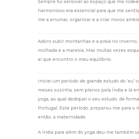
Sempre fui sensível ao espaço que me rodeav
harmonioso era essencial para que me sentis
me a arrumar, organizar e a criar novos ambi
Adoro subir montanhas e a praia no Inverno, 
molhada e a maresia. Mas muitas vezes es
aí que encontro o meu equilíbrio.
Iniciei um período de grande estudo do ‘eu’
meses sozinha, sem planos pela Índia e lá 
yoga, ao qual dediquei o seu estudo, de form
Portugal. Este período, preparou-me para o 
então, a maternidade.
A Índia para além do yoga deu-me também um